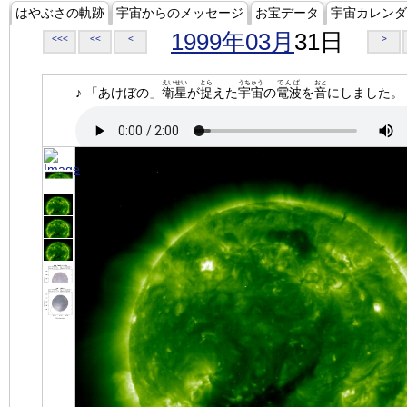
はやぶさの軌跡
宇宙からのメッセージ
お宝データ
宇宙カレンダ
1999年03月
31日
<<<
<<
<
>
えいせい
とら
うちゅう
でんぱ
おと
♪ 「あけぼの」
衛星
が
捉
えた
宇宙
の
電波
を
音
にしました。