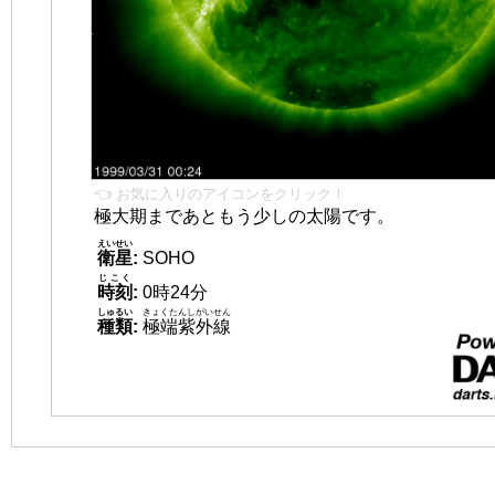
👈 お気に入りのアイコンをクリック！
極大期まであともう少しの太陽です。
えいせい
衛星
:
SOHO
じこく
時刻
:
0時24分
しゅるい
きょくたんしがいせん
種類
:
極端紫外線