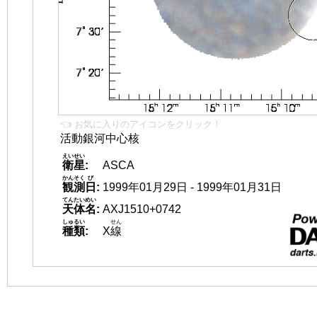
👈 お気に入りのアイコンをクリック！
活動銀河中心核
えいせい
衛星
:
ASCA
かんそく
び
観測
日
:
1999年01月29日 - 1999年01月31日
てんたいめい
天体名
:
AXJ1510+0742
しゅるい
せん
種類
:
X
線