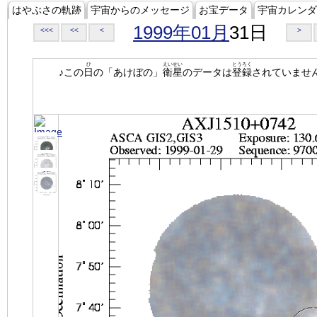
はやぶさの軌跡
宇宙からのメッセージ
お宝データ
宇宙カレンダ
1999年01月
31日
<<<
<<
<
>
ひ
えいせい
とうろく
♪この
日
の「あけぼの」
衛星
のデータは
登録
されていませ