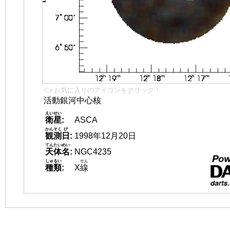
👈 お気に入りのアイコンをクリック！
活動銀河中心核
えいせい
衛星
:
ASCA
かんそく
び
観測
日
:
1998年12月20日
てんたいめい
天体名
:
NGC4235
しゅるい
せん
種類
:
X
線