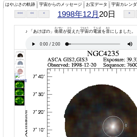
はやぶさの軌跡
宇宙からのメッセージ
お宝データ
宇宙カレンダ
1998年12月
20日
<<<
<<
<
>
えいせい
とら
うちゅう
でんぱ
おと
♪ 「あけぼの」
衛星
が
捉
えた
宇宙
の
電波
を
音
にしました。