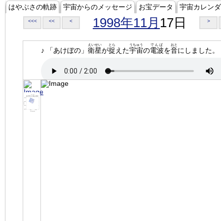
はやぶさの軌跡
宇宙からのメッセージ
お宝データ
宇宙カレンダ
1998年11月
17日
<<<
<<
<
>
えいせい
とら
うちゅう
でんぱ
おと
♪ 「あけぼの」
衛星
が
捉
えた
宇宙
の
電波
を
音
にしました。