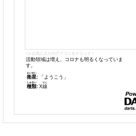
👈 お気に入りのアイコンをクリック！
活動領域は増え、コロナも明るくなっていま
す。
えいせい
衛星
:
「ようこう」
しゅるい
せん
種類
:
X
線