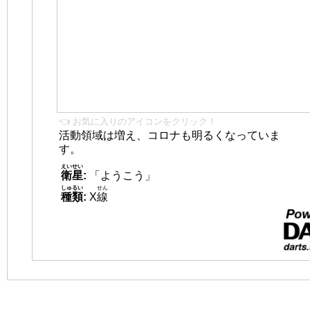
👈 お気に入りのアイコンをクリック！
活動領域は増え、コロナも明るくなっていま
す。
えいせい
衛星
:
「ようこう」
しゅるい
せん
種類
:
X
線