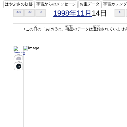
はやぶさの軌跡
宇宙からのメッセージ
お宝データ
宇宙カレンダ
1998年11月
14日
<<<
<<
<
>
ひ
えいせい
とうろく
♪この
日
の「あけぼの」
衛星
のデータは
登録
されていませ