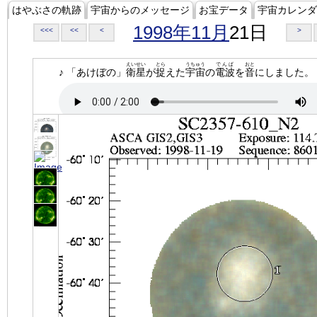
はやぶさの軌跡
宇宙からのメッセージ
お宝データ
宇宙カレンダ
1998年11月
21日
<<<
<<
<
>
えいせい
とら
うちゅう
でんぱ
おと
♪ 「あけぼの」
衛星
が
捉
えた
宇宙
の
電波
を
音
にしました。