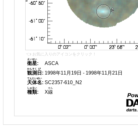
👈 お気に入りのアイコンをクリック！
えいせい
衛星
:
ASCA
かんそく
び
観測
日
:
1998年11月19日 - 1998年11月21日
てんたいめい
天体名
:
SC2357-610_N2
しゅるい
せん
種類
:
X
線