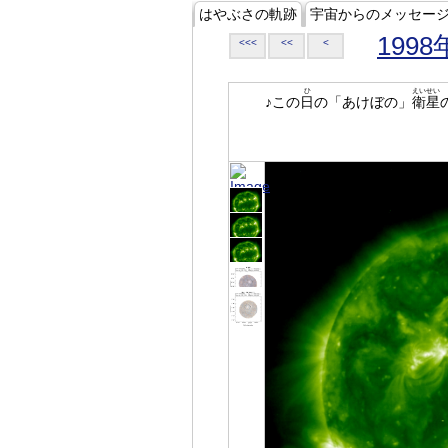
はやぶさの軌跡
宇宙からのメッセー
1998
<<<
<<
<
ひ
えいせい
♪この
日
の「あけぼの」
衛星