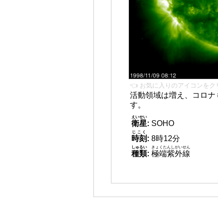
👈 お気に入りのアイコンをク
活動領域は増え、コロナ
す。
えいせい
衛星
:
SOHO
じこく
時刻
:
8時12分
しゅるい
きょくたんしがいせん
種類
:
極端紫外線