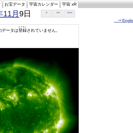
ジ
お宝データ
宇宙カレンダー
宇宙 xR
年11月
9日
>
>>
>>>
…☞Engli
とうろく
のデータは
登録
されていません。