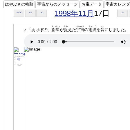
はやぶさの軌跡
宇宙からのメッセージ
お宝データ
宇宙カレンダ
1998年11月
17日
<<<
<<
<
>
えいせい
とら
うちゅう
でんぱ
おと
♪ 「あけぼの」
衛星
が
捉
えた
宇宙
の
電波
を
音
にしました。