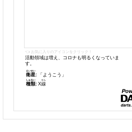
👈 お気に入りのアイコンをクリック！
活動領域は増え、コロナも明るくなっていま
す。
えいせい
衛星
:
「ようこう」
しゅるい
せん
種類
:
X
線