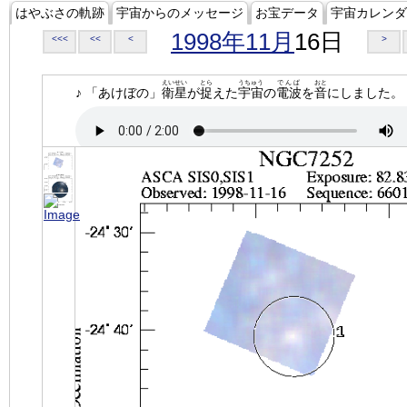
はやぶさの軌跡
宇宙からのメッセージ
お宝データ
宇宙カレンダ
1998年11月
16日
<<<
<<
<
>
えいせい
とら
うちゅう
でんぱ
おと
♪ 「あけぼの」
衛星
が
捉
えた
宇宙
の
電波
を
音
にしました。