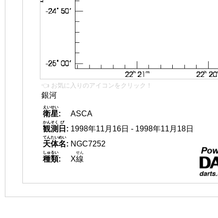
👈 お気に入りのアイコンをクリック！
銀河
えいせい
衛星
:
ASCA
かんそく
び
観測
日
:
1998年11月16日 - 1998年11月18日
てんたいめい
天体名
:
NGC7252
しゅるい
せん
種類
:
X
線