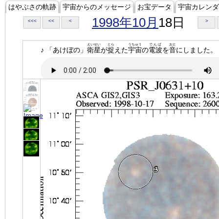
はやぶさの軌跡
宇宙からのメッセージ
お宝データ
宇宙カレンダ
1998年10月
18日
<<<
<<
<
>
えいせい
とら
うちゅう
でんぱ
おと
♪ 「あけぼの」
衛星
が
捉
えた
宇宙
の
電波
を
音
にしました。