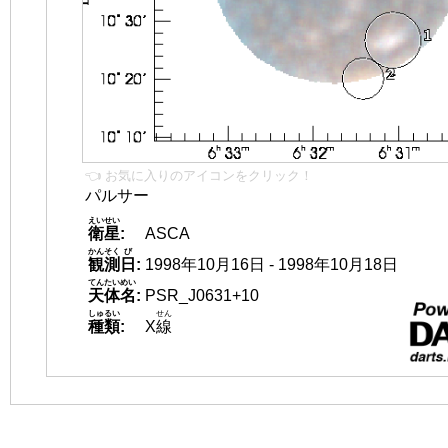
👈 お気に入りのアイコンをクリック！
パルサー
えいせい
衛星
:
ASCA
かんそく
び
観測
日
:
1998年10月16日 - 1998年10月18日
てんたいめい
天体名
:
PSR_J0631+10
しゅるい
せん
種類
:
X
線