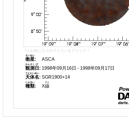
👈 お気に入りのアイコンをクリック！
えいせい
衛星
:
ASCA
かんそく
び
観測
日
:
1998年09月16日 - 1998年09月17日
てんたいめい
天体名
:
SGR1900+14
しゅるい
せん
種類
:
X
線