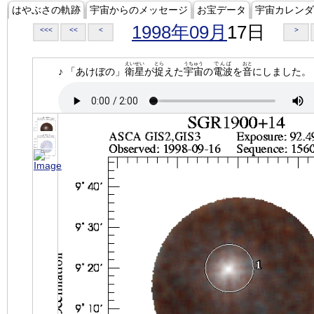
はやぶさの軌跡
宇宙からのメッセージ
お宝データ
宇宙カレンダ
1998年09月
17日
<<<
<<
<
>
えいせい
とら
うちゅう
でんぱ
おと
♪ 「あけぼの」
衛星
が
捉
えた
宇宙
の
電波
を
音
にしました。