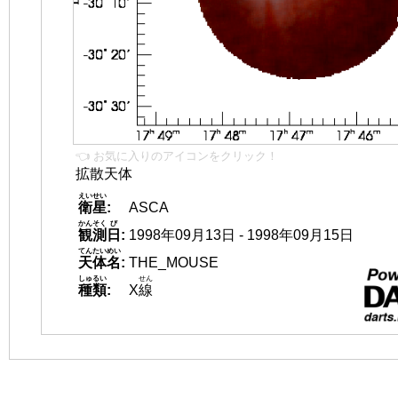
👈 お気に入りのアイコンをクリック！
拡散天体
えいせい
衛星
:
ASCA
かんそく
び
観測
日
:
1998年09月13日 - 1998年09月15日
てんたいめい
天体名
:
THE_MOUSE
しゅるい
せん
種類
:
X
線