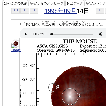
はやぶさの軌跡
宇宙からのメッセージ
お宝データ
宇宙カレンダ
1998年09月
14日
<<<
<<
<
>
えいせい
とら
うちゅう
でんぱ
おと
♪ 「あけぼの」
衛星
が
捉
えた
宇宙
の
電波
を
音
にしました。