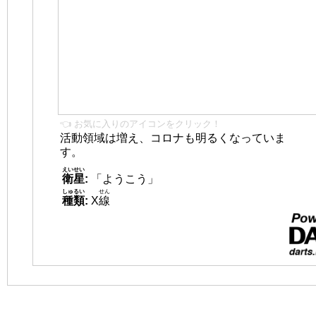
👈 お気に入りのアイコンをクリック！
活動領域は増え、コロナも明るくなっていま
す。
えいせい
衛星
:
「ようこう」
しゅるい
せん
種類
:
X
線