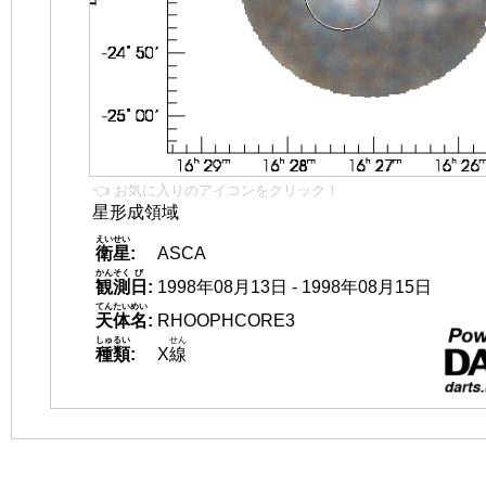
👈 お気に入りのアイコンをクリック！
星形成領域
えいせい
衛星
:
ASCA
かんそく
び
観測
日
:
1998年08月13日 - 1998年08月15日
てんたいめい
天体名
:
RHOOPHCORE3
しゅるい
せん
種類
:
X
線