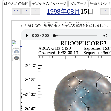
はやぶさの軌跡
宇宙からのメッセージ
お宝データ
宇宙カレンダ
1998年08月
15日
<<<
<<
<
>
えいせい
とら
うちゅう
でんぱ
おと
♪ 「あけぼの」
衛星
が
捉
えた
宇宙
の
電波
を
音
にしました。