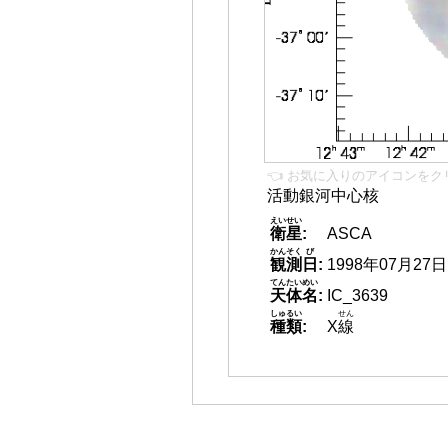
👈 お気に入りのアイコンをク
活動銀河中心核
えいせい
衛星
:
ASCA
かんそく
び
観測
日
:
1998年07月27日
てんたいめい
天体名
:
IC_3639
しゅるい
せん
種類
:
X
線