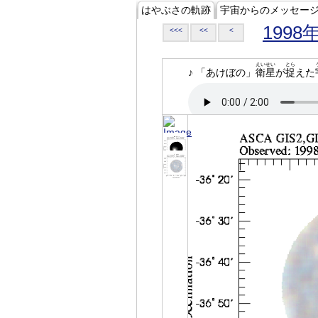
はやぶさの軌跡
宇宙からのメッセー
1998
<<<
<<
<
えいせい
とら
♪ 「あけぼの」
衛星
が
捉
えた