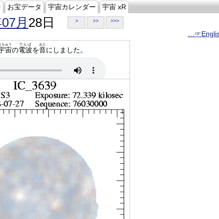
ジ
お宝データ
宇宙カレンダー
宇宙 xR
年07月
28日
>
>>
>>>
…☞Engli
うちゅう
でんぱ
おと
宇宙
の
電波
を
音
にしました。