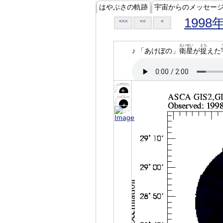
はやぶさの軌跡
宇宙からのメッセー
1998
<<<
<<
<
えいせい
とら
♪ 「あけぼの」
衛星
が
捉
えた