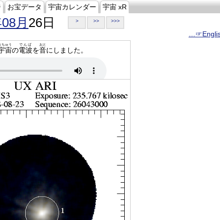
ジ
お宝データ
宇宙カレンダー
宇宙 xR
年08月
26日
>
>>
>>>
…☞Engli
うちゅう
でんぱ
おと
宇宙
の
電波
を
音
にしました。