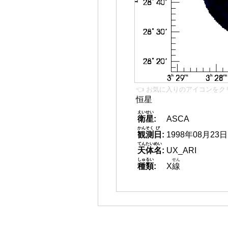
👈 お気に入りのアイコンをク
恒星
えいせい
衛星
:
ASCA
かんそく
び
観測
日
:
1998年08月23日
てんたいめい
天体名
:
UX_ARI
しゅるい
せん
種類
:
X
線