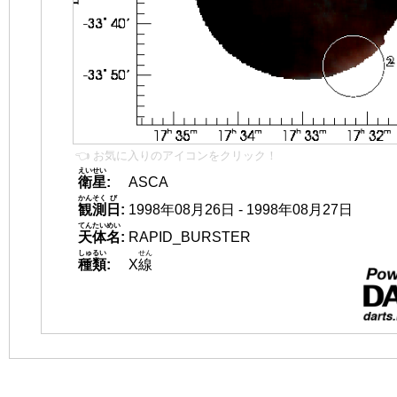
👈 お気に入りのアイコンをクリック！
えいせい
衛星
:
ASCA
かんそく
び
観測
日
:
1998年08月26日 - 1998年08月27日
てんたいめい
天体名
:
RAPID_BURSTER
しゅるい
せん
種類
:
X
線