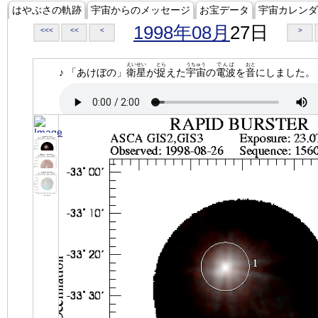
はやぶさの軌跡
宇宙からのメッセージ
お宝データ
宇宙カレンダ
1998年08月
27日
<<<
<<
<
>
えいせい
とら
うちゅう
でんぱ
おと
♪ 「あけぼの」
衛星
が
捉
えた
宇宙
の
電波
を
音
にしました。