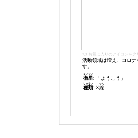
👈 お気に入りのアイコンをク
活動領域は増え、コロナ
す。
えいせい
衛星
:
「ようこう」
しゅるい
せん
種類
:
X
線