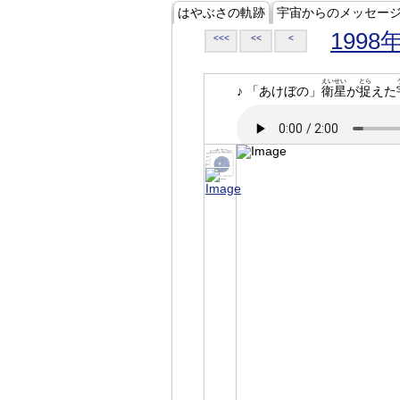
はやぶさの軌跡
宇宙からのメッセー
1998
<<<
<<
<
えいせい
とら
♪ 「あけぼの」
衛星
が
捉
えた