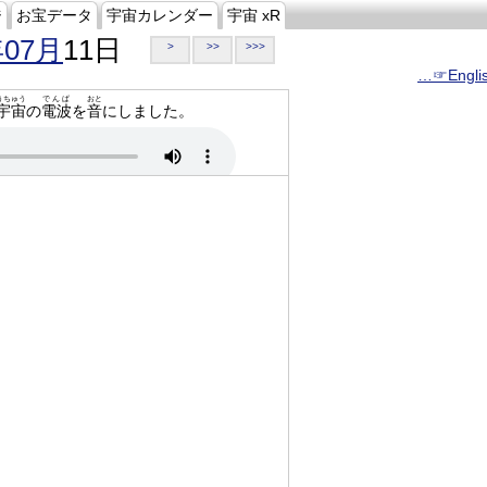
ジ
お宝データ
宇宙カレンダー
宇宙 xR
年07月
11日
>
>>
>>>
…☞Engli
うちゅう
でんぱ
おと
宇宙
の
電波
を
音
にしました。