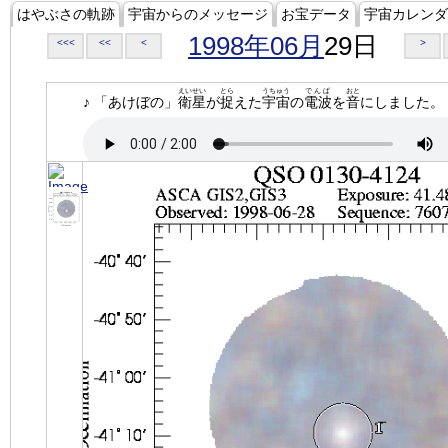
はやぶさの軌跡
宇宙からのメッセージ
お宝データ
宇宙カレンダ
1998年06月
29日
<<<
<<
<
>
えいせい
とら
うちゅう
でんぱ
おと
♪ 「あけぼの」
衛星
が
捉
えた
宇宙
の
電波
を
音
にしました。