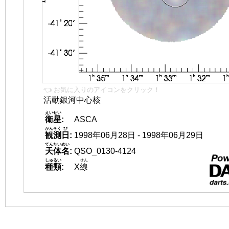
👈 お気に入りのアイコンをクリック！
活動銀河中心核
えいせい
衛星
:
ASCA
かんそく
び
観測
日
:
1998年06月28日 - 1998年06月29日
てんたいめい
天体名
:
QSO_0130-4124
しゅるい
せん
種類
:
X
線