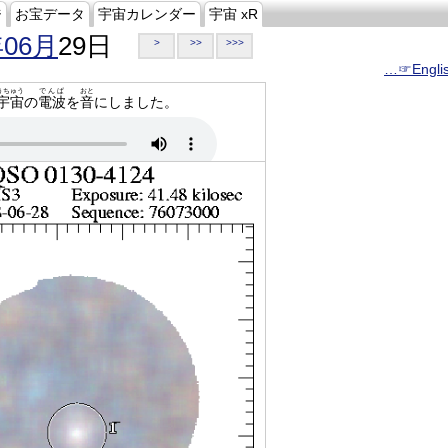
ジ
お宝データ
宇宙カレンダー
宇宙 xR
年06月
29日
>
>>
>>>
…☞Engli
うちゅう
でんぱ
おと
宇宙
の
電波
を
音
にしました。