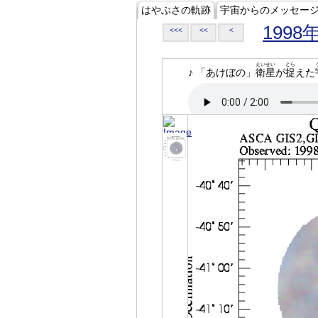
はやぶさの軌跡
宇宙からのメッセー
1998
<<<
<<
<
えいせい
とら
♪ 「あけぼの」
衛星
が
捉
えた