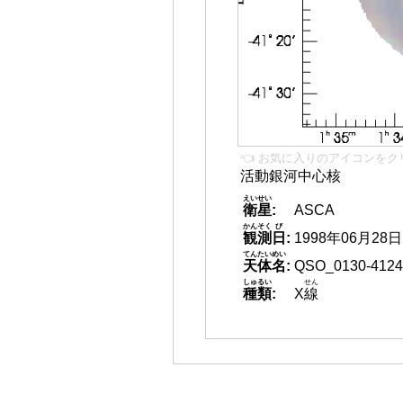
👈 お気に入りのアイコンをク
活動銀河中心核
えいせい
衛星
:
ASCA
かんそく
び
観測
日
:
1998年06月28日
てんたいめい
天体名
:
QSO_0130-4124
しゅるい
せん
種類
:
X
線