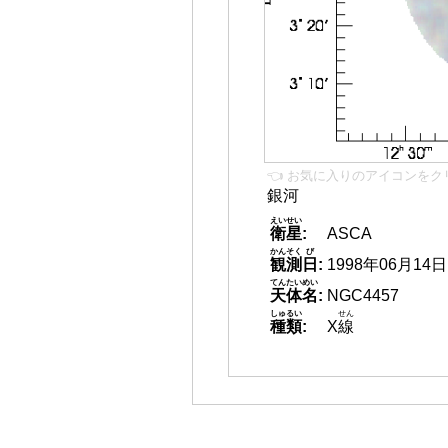
👈 お気に入りのアイコンをク
銀河
えいせい
衛星
:
ASCA
かんそく
び
観測
日
:
1998年06月14日
てんたいめい
天体名
:
NGC4457
しゅるい
せん
種類
:
X
線