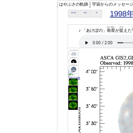
はやぶさの軌跡
宇宙からのメッセー
1998
<<<
<<
<
えいせい
とら
♪ 「あけぼの」
衛星
が
捉
えた