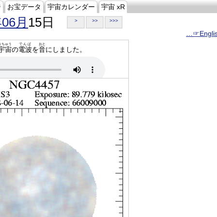
ジ
お宝データ
宇宙カレンダー
宇宙 xR
年06月
15日
>
>>
>>>
…☞Engli
うちゅう
でんぱ
おと
宇宙
の
電波
を
音
にしました。