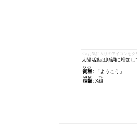
👈 お気に入りのアイコンをク
太陽活動は順調に増加し
えいせい
衛星
:
「ようこう」
しゅるい
せん
種類
:
X
線