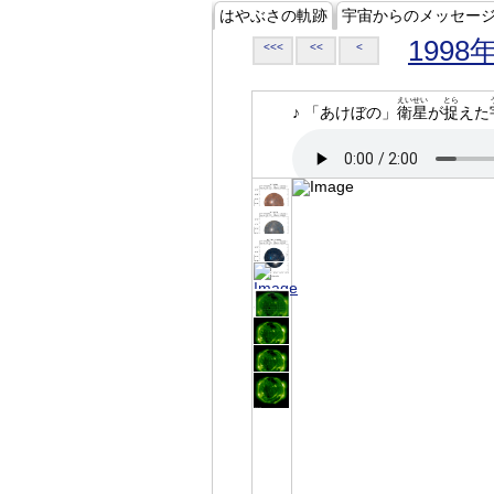
はやぶさの軌跡
宇宙からのメッセー
1998
<<<
<<
<
えいせい
とら
♪ 「あけぼの」
衛星
が
捉
えた