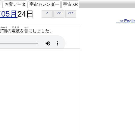
ジ
お宝データ
宇宙カレンダー
宇宙 xR
年05月
24日
>
>>
>>>
…☞Engli
うちゅう
でんぱ
おと
宇宙
の
電波
を
音
にしました。