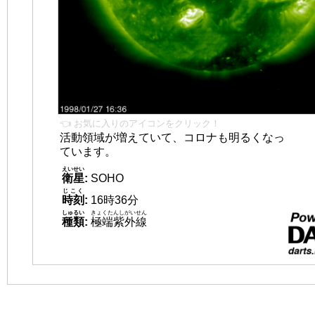
👈 お気に入りのアイコンをクリック！
活動領域が増えていて、コロナも明るくなっ
ています。
えいせい
衛星
:
SOHO
じこく
時刻
:
16時36分
しゅるい
きょくたんしがいせん
種類
:
極端紫外線