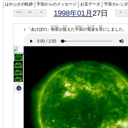
はやぶさの軌跡
宇宙からのメッセージ
お宝データ
宇宙カレンダ
1998年01月
27日
<<<
<<
<
>
えいせい
とら
うちゅう
でんぱ
おと
♪ 「あけぼの」
衛星
が
捉
えた
宇宙
の
電波
を
音
にしました。