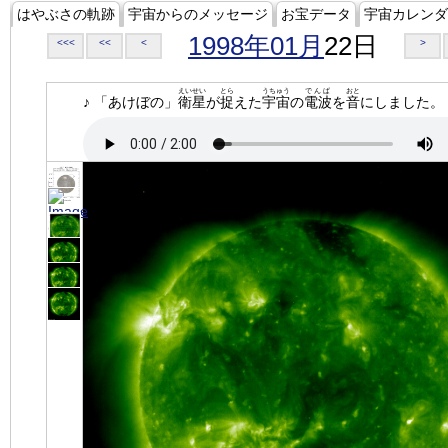
はやぶさの軌跡
宇宙からのメッセージ
お宝データ
宇宙カレンダ
1998年01月
22日
<<<
<<
<
>
えいせい
とら
うちゅう
でんぱ
おと
♪ 「あけぼの」
衛星
が
捉
えた
宇宙
の
電波
を
音
にしました。