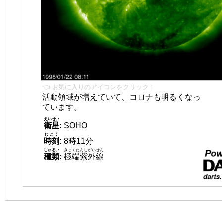
👈 お気に入りのアイコンをクリック！
活動領域が増えていて、コロナも明るくなっ
ています。
えいせい
衛星
:
SOHO
じこく
時刻
:
8時11分
しゅるい
きょくたんしがいせん
種類
:
極端紫外線