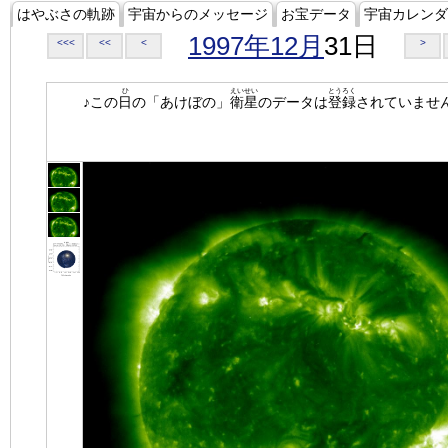
はやぶさの軌跡
宇宙からのメッセージ
お宝データ
宇宙カレンダ
1997年12月
31日
<<<
<<
<
>
ひ
えいせい
とうろく
♪この
日
の「あけぼの」
衛星
のデータは
登録
されていませ