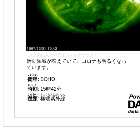
👈 お気に入りのアイコンをクリック！
活動領域が増えていて、コロナも明るくなっ
ています。
えいせい
衛星
:
SOHO
じこく
時刻
:
15時42分
しゅるい
きょくたんしがいせん
種類
:
極端紫外線