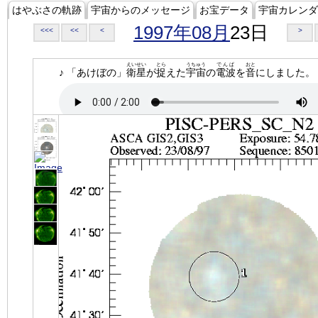
はやぶさの軌跡
宇宙からのメッセージ
お宝データ
宇宙カレンダ
1997年08月
23日
<<<
<<
<
>
えいせい
とら
うちゅう
でんぱ
おと
♪ 「あけぼの」
衛星
が
捉
えた
宇宙
の
電波
を
音
にしました。