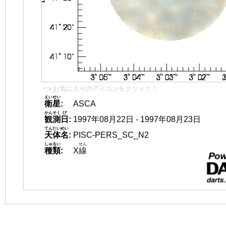
👈 お気に入りのアイコンをクリック！
えいせい
衛星
:
ASCA
かんそく
び
観測
日
:
1997年08月22日 - 1997年08月23日
てんたいめい
天体名
:
PISC-PERS_SC_N2
しゅるい
せん
種類
:
X
線