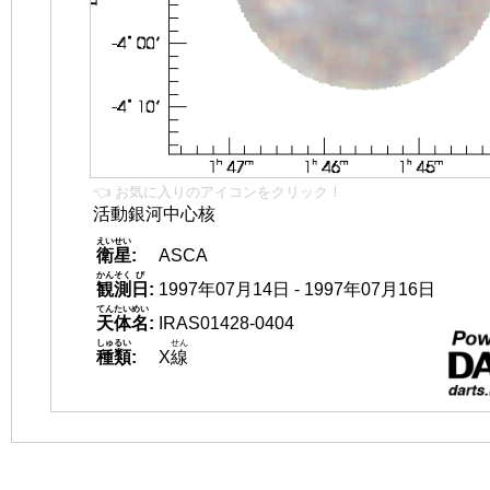
👈 お気に入りのアイコンをクリック！
活動銀河中心核
えいせい
衛星
:
ASCA
かんそく
び
観測
日
:
1997年07月14日 - 1997年07月16日
てんたいめい
天体名
:
IRAS01428-0404
しゅるい
せん
種類
:
X
線