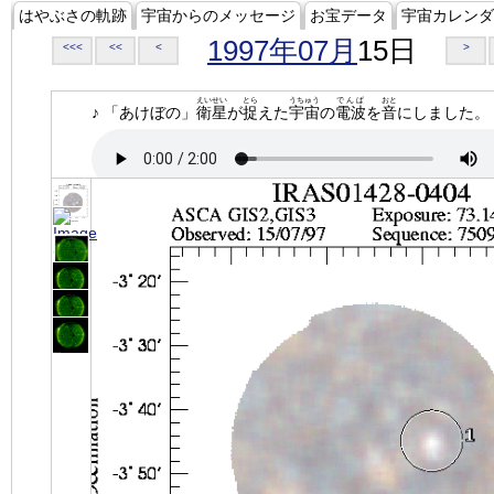
はやぶさの軌跡
宇宙からのメッセージ
お宝データ
宇宙カレンダ
1997年07月
15日
<<<
<<
<
>
えいせい
とら
うちゅう
でんぱ
おと
♪ 「あけぼの」
衛星
が
捉
えた
宇宙
の
電波
を
音
にしました。