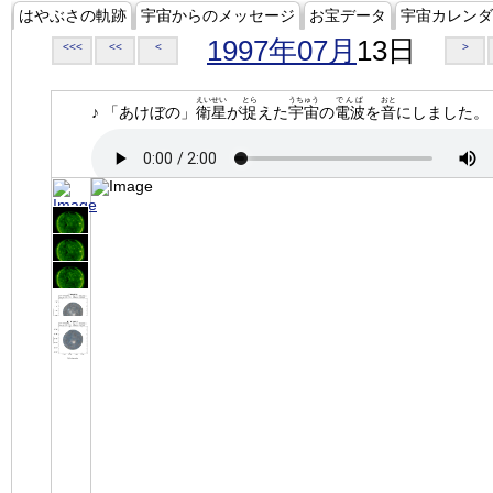
はやぶさの軌跡
宇宙からのメッセージ
お宝データ
宇宙カレンダ
1997年07月
13日
<<<
<<
<
>
えいせい
とら
うちゅう
でんぱ
おと
♪ 「あけぼの」
衛星
が
捉
えた
宇宙
の
電波
を
音
にしました。