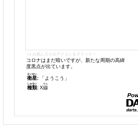
👈 お気に入りのアイコンをクリック！
コロナはまだ暗いですが、新たな周期の高緯
度黒点が出ています。
えいせい
衛星
:
「ようこう」
しゅるい
せん
種類
:
X
線