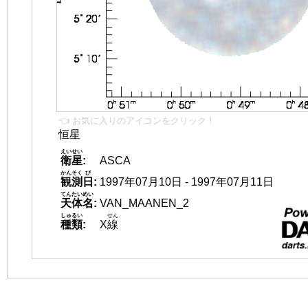
👈 お気に入りのアイコンをクリック！
恒星
えいせい
衛星
:
ASCA
かんそく
び
観測
日
:
1997年07月10日 - 1997年07月11日
てんたいめい
天体名
:
VAN_MAANEN_2
しゅるい
せん
種類
:
X
線