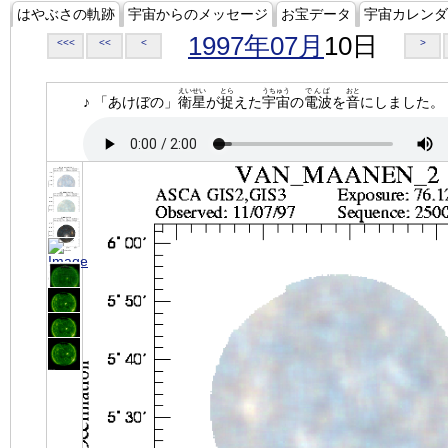
はやぶさの軌跡
宇宙からのメッセージ
お宝データ
宇宙カレンダ
1997年07月
10日
<<<
<<
<
>
えいせい
とら
うちゅう
でんぱ
おと
♪ 「あけぼの」
衛星
が
捉
えた
宇宙
の
電波
を
音
にしました。