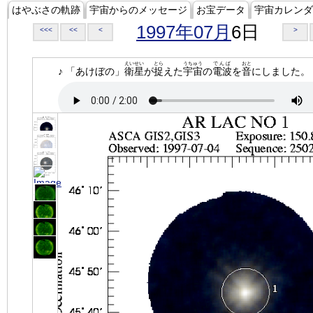
はやぶさの軌跡
宇宙からのメッセージ
お宝データ
宇宙カレンダ
1997年07月
6日
<<<
<<
<
>
えいせい
とら
うちゅう
でんぱ
おと
♪ 「あけぼの」
衛星
が
捉
えた
宇宙
の
電波
を
音
にしました。