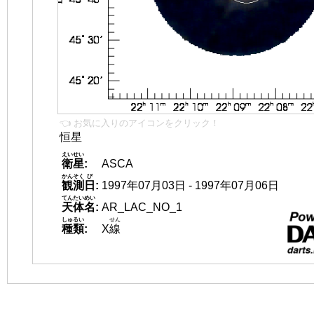
👈 お気に入りのアイコンをクリック！
恒星
えいせい
衛星
:
ASCA
かんそく
び
観測
日
:
1997年07月03日 - 1997年07月06日
てんたいめい
天体名
:
AR_LAC_NO_1
しゅるい
せん
種類
:
X
線