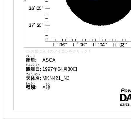
👈 お気に入りのアイコンをクリック！
えいせい
衛星
:
ASCA
かんそく
び
観測
日
:
1997年04月30日
てんたいめい
天体名
:
MKN421_N3
しゅるい
せん
種類
:
X
線