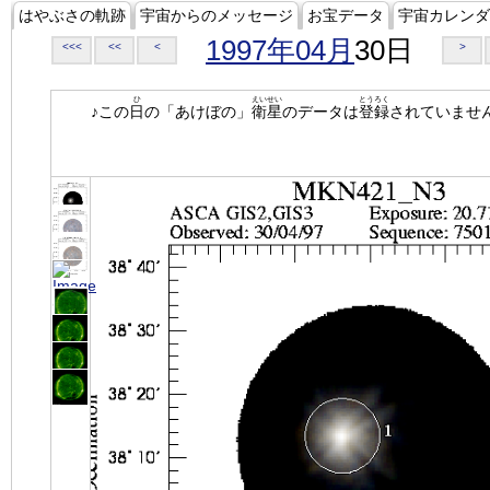
はやぶさの軌跡
宇宙からのメッセージ
お宝データ
宇宙カレンダ
1997年04月
30日
<<<
<<
<
>
ひ
えいせい
とうろく
♪この
日
の「あけぼの」
衛星
のデータは
登録
されていませ