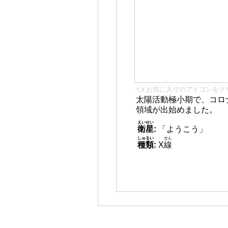
👈 お気に入りのアイコンをク
太陽活動極小期で、コロ
領域が出始めました。
えいせい
衛星
:
「ようこう」
しゅるい
せん
種類
:
X
線