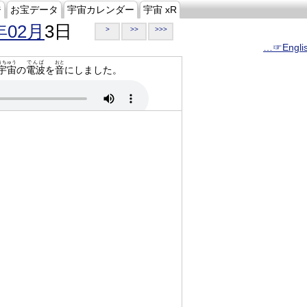
ジ
お宝データ
宇宙カレンダー
宇宙 xR
年02月
3日
>
>>
>>>
…☞Engli
うちゅう
でんぱ
おと
宇宙
の
電波
を
音
にしました。