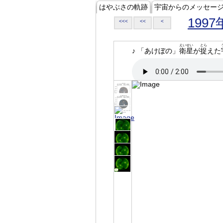
はやぶさの軌跡
宇宙からのメッセー
1997
<<<
<<
<
えいせい
とら
♪ 「あけぼの」
衛星
が
捉
えた