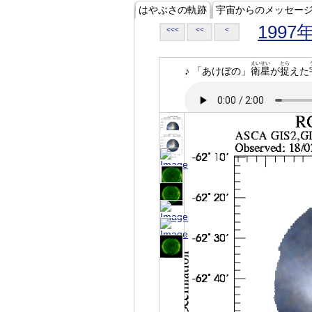
はやぶさの軌跡
宇宙からのメッセー
1997
<<<
<<
<
えいせい
とら
♪ 「あけぼの」
衛星
が
捉
えた