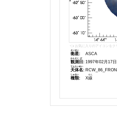
👈 お気に入りのアイコンをク
えいせい
衛星
:
ASCA
かんそく
び
観測
日
:
1997年02月17日
てんたいめい
天体名
:
RCW_86_FRON
しゅるい
せん
種類
:
X
線