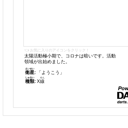
👈 お気に入りのアイコンをクリック！
太陽活動極小期で、コロナは暗いです。活動
領域が出始めました。
えいせい
衛星
:
「ようこう」
しゅるい
せん
種類
:
X
線