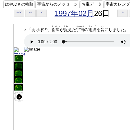
はやぶさの軌跡
宇宙からのメッセージ
お宝データ
宇宙カレンダ
1997年02月
26日
<<<
<<
<
>
えいせい
とら
うちゅう
でんぱ
おと
♪ 「あけぼの」
衛星
が
捉
えた
宇宙
の
電波
を
音
にしました。