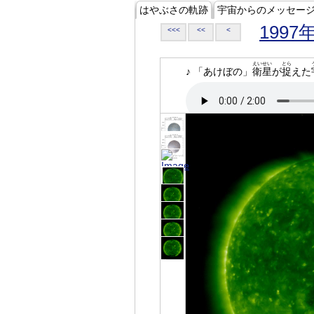
はやぶさの軌跡
宇宙からのメッセー
1997
<<<
<<
<
えいせい
とら
♪ 「あけぼの」
衛星
が
捉
えた