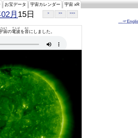
ジ
お宝データ
宇宙カレンダー
宇宙 xR
年02月
15日
>
>>
>>>
…☞Engli
うちゅう
でんぱ
おと
宇宙
の
電波
を
音
にしました。