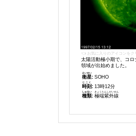
👈 お気に入りのアイコンをク
太陽活動極小期で、コロ
領域が出始めました。
えいせい
衛星
:
SOHO
じこく
時刻
:
13時12分
しゅるい
きょくたんしがいせん
種類
:
極端紫外線