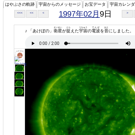
はやぶさの軌跡
宇宙からのメッセージ
お宝データ
宇宙カレンダ
1997年02月
9日
<<<
<<
<
>
えいせい
とら
うちゅう
でんぱ
おと
♪ 「あけぼの」
衛星
が
捉
えた
宇宙
の
電波
を
音
にしました。