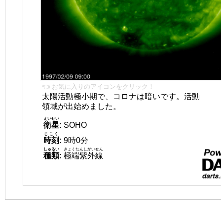
👈 お気に入りのアイコンをクリック！
太陽活動極小期で、コロナは暗いです。活動
領域が出始めました。
えいせい
衛星
:
SOHO
じこく
時刻
:
9時0分
しゅるい
きょくたんしがいせん
種類
:
極端紫外線