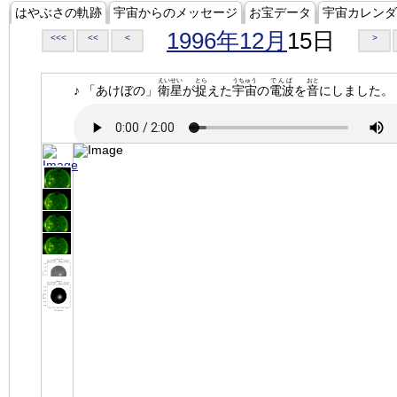
はやぶさの軌跡
宇宙からのメッセージ
お宝データ
宇宙カレンダ
1996年12月
15日
<<<
<<
<
>
えいせい
とら
うちゅう
でんぱ
おと
♪ 「あけぼの」
衛星
が
捉
えた
宇宙
の
電波
を
音
にしました。