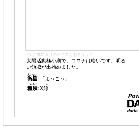
👈 お気に入りのアイコンをクリック！
太陽活動極小期で、コロナは暗いです。明る
い領域が出始めました。
えいせい
衛星
:
「ようこう」
しゅるい
せん
種類
:
X
線