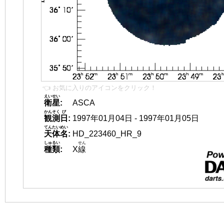
👈 お気に入りのアイコンをクリック！
えいせい
衛星
:
ASCA
かんそく
び
観測
日
:
1997年01月04日 - 1997年01月05日
てんたいめい
天体名
:
HD_223460_HR_9
しゅるい
せん
種類
:
X
線