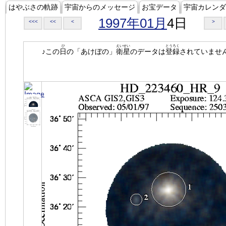
はやぶさの軌跡
宇宙からのメッセージ
お宝データ
宇宙カレンダ
1997年01月
4日
<<<
<<
<
>
ひ
えいせい
とうろく
♪この
日
の「あけぼの」
衛星
のデータは
登録
されていませ