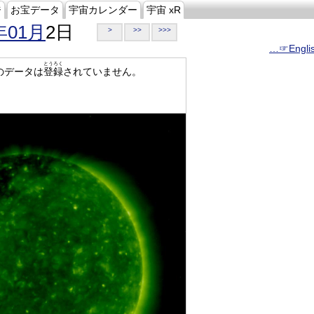
ジ
お宝データ
宇宙カレンダー
宇宙 xR
年01月
2日
>
>>
>>>
…☞Engli
とうろく
のデータは
登録
されていません。