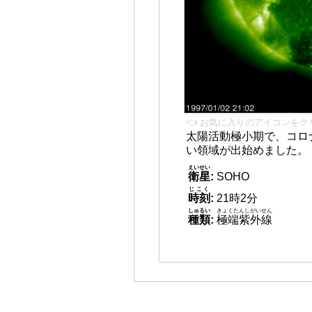
👈 お気に入りのアイコンをク
太陽活動極小期で、コロ
い領域が出始めました。
えいせい
衛星
:
SOHO
じこく
時刻
:
21時2分
しゅるい
きょくたんしがいせん
種類
:
極端紫外線