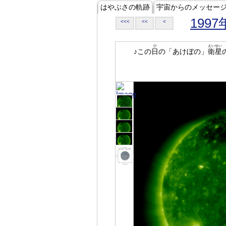
はやぶさの軌跡
宇宙からのメッセー
1997
<<<
<<
<
ひ
えいせい
♪この
日
の「あけぼの」
衛星