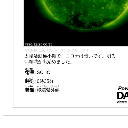
👈 お気に入りのアイコンをクリック！
太陽活動極小期で、コロナは暗いです。明る
い領域が出始めました。
えいせい
衛星
:
SOHO
じこく
時刻
:
0時35分
しゅるい
きょくたんしがいせん
種類
:
極端紫外線