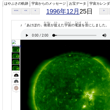
はやぶさの軌跡
宇宙からのメッセージ
お宝データ
宇宙カレンダ
1996年12月
25日
<<<
<<
<
>
えいせい
とら
うちゅう
でんぱ
おと
♪ 「あけぼの」
衛星
が
捉
えた
宇宙
の
電波
を
音
にしました。