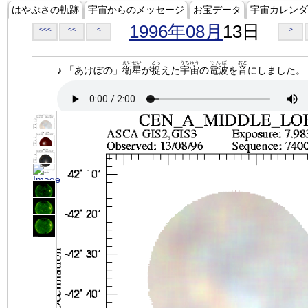
はやぶさの軌跡
宇宙からのメッセージ
お宝データ
宇宙カレンダ
1996年08月
13日
<<<
<<
<
>
えいせい
とら
うちゅう
でんぱ
おと
♪ 「あけぼの」
衛星
が
捉
えた
宇宙
の
電波
を
音
にしました。