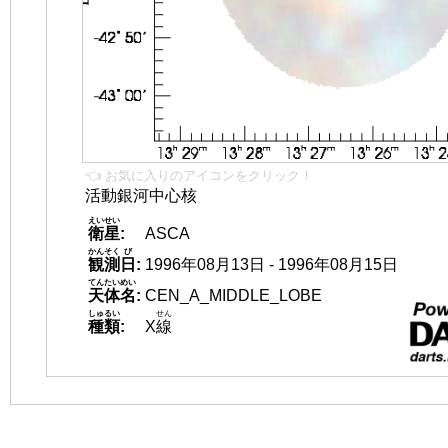
👈 お気に入りのアイコンをクリック！
活動銀河中心核
えいせい
衛星
:
ASCA
かんそく
び
観測
日
:
1996年08月13日 - 1996年08月15日
てんたいめい
天体名
:
CEN_A_MIDDLE_LOBE
しゅるい
せん
種類
:
X
線