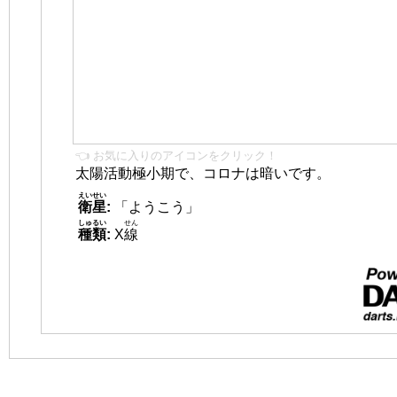
👈 お気に入りのアイコンをクリック！
太陽活動極小期で、コロナは暗いです。
えいせい
衛星
:
「ようこう」
しゅるい
せん
種類
:
X
線