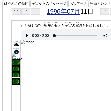
はやぶさの軌跡
宇宙からのメッセージ
お宝データ
宇宙カレンダ
1996年07月
11日
<<<
<<
<
>
えいせい
とら
うちゅう
でんぱ
おと
♪ 「あけぼの」
衛星
が
捉
えた
宇宙
の
電波
を
音
にしました。