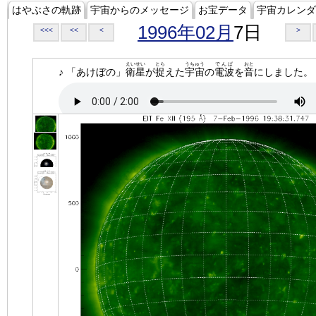
はやぶさの軌跡
宇宙からのメッセージ
お宝データ
宇宙カレンダ
1996年02月
7日
<<<
<<
<
>
えいせい
とら
うちゅう
でんぱ
おと
♪ 「あけぼの」
衛星
が
捉
えた
宇宙
の
電波
を
音
にしました。