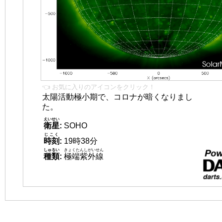
👈 お気に入りのアイコンをクリック！
太陽活動極小期で、コロナが暗くなりまし
た。
えいせい
衛星
:
SOHO
じこく
時刻
:
19時38分
しゅるい
きょくたんしがいせん
種類
:
極端紫外線