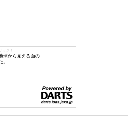
リック！
地球から見える面の
た。