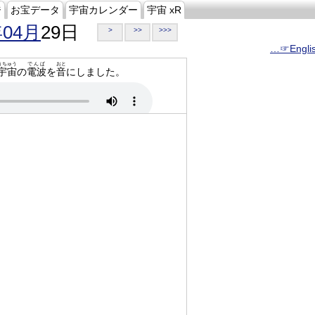
ジ
お宝データ
宇宙カレンダー
宇宙 xR
年04月
29日
>
>>
>>>
…☞Engli
うちゅう
でんぱ
おと
宇宙
の
電波
を
音
にしました。