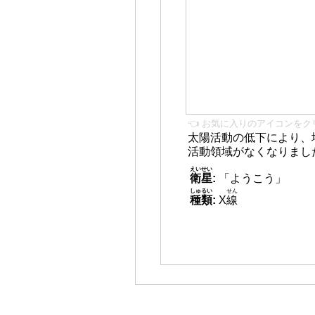
👈 お気に入りのアイコンをク
太陽活動の低下により、
活動領域がなくなりまし
えいせい
衛星
:
「ようこう」
しゅるい
せん
種類
:
X
線