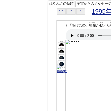
はやぶさの軌跡
宇宙からのメッセー
1995
<<<
<<
<
えいせい
とら
♪ 「あけぼの」
衛星
が
捉
えた