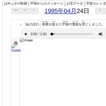
はやぶさの軌跡
宇宙からのメッセージ
お宝データ
宇宙カレンダ
1995年04月
24日
<<<
<<
<
>
えいせい
とら
うちゅう
でんぱ
おと
♪ 「あけぼの」
衛星
が
捉
えた
宇宙
の
電波
を
音
にしました。