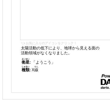
👈 お気に入りのアイコンをクリック！
太陽活動の低下により、地球から見える面の
活動領域がなくなりました。
えいせい
衛星
:
「ようこう」
しゅるい
せん
種類
:
X
線