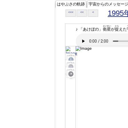
はやぶさの軌跡
宇宙からのメッセー
1995
<<<
<<
<
えいせい
とら
♪ 「あけぼの」
衛星
が
捉
えた