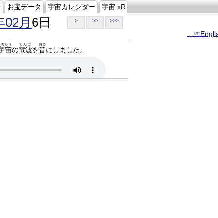
ジ
お宝データ
宇宙カレンダー
宇宙 xR
年02月
6日
>
>>
>>>
…☞Engli
うちゅう
でんぱ
おと
宇宙
の
電波
を
音
にしました。