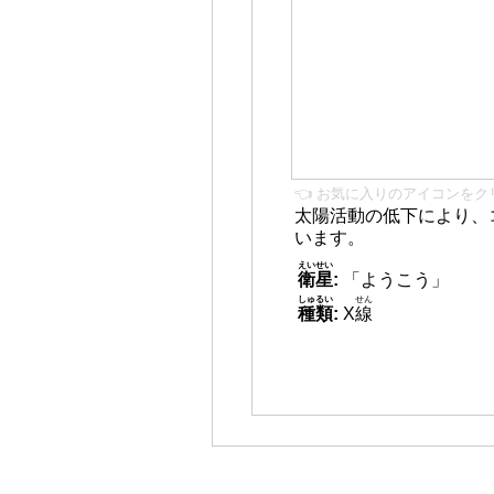
👈 お気に入りのアイコンをク
太陽活動の低下により、
います。
えいせい
衛星
:
「ようこう」
しゅるい
せん
種類
:
X
線