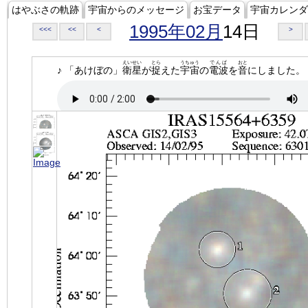
はやぶさの軌跡
宇宙からのメッセージ
お宝データ
宇宙カレンダ
1995年02月
14日
<<<
<<
<
>
えいせい
とら
うちゅう
でんぱ
おと
♪ 「あけぼの」
衛星
が
捉
えた
宇宙
の
電波
を
音
にしました。