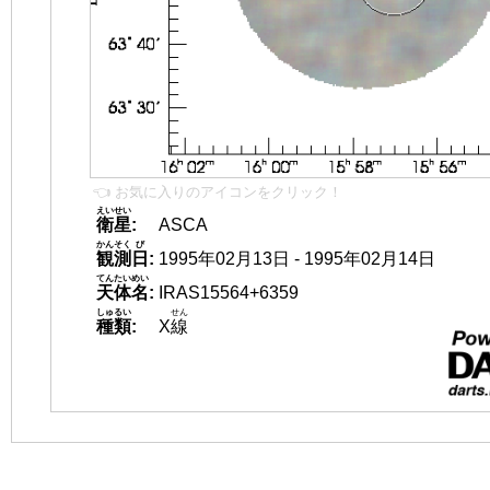
👈 お気に入りのアイコンをクリック！
えいせい
衛星
:
ASCA
かんそく
び
観測
日
:
1995年02月13日 - 1995年02月14日
てんたいめい
天体名
:
IRAS15564+6359
しゅるい
せん
種類
:
X
線