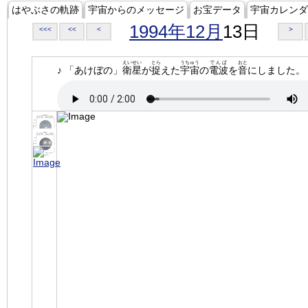
はやぶさの軌跡
宇宙からのメッセージ
お宝データ
宇宙カレンダ
1994年12月
13日
<<<
<<
<
>
えいせい
とら
うちゅう
でんぱ
おと
♪ 「あけぼの」
衛星
が
捉
えた
宇宙
の
電波
を
音
にしました。