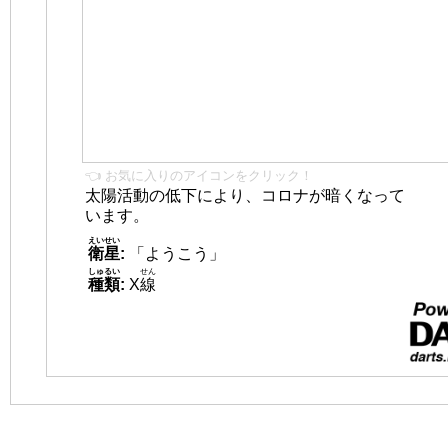
👈 お気に入りのアイコンをクリック！
太陽活動の低下により、コロナが暗くなって
います。
えいせい
衛星
:
「ようこう」
しゅるい
せん
種類
:
X
線