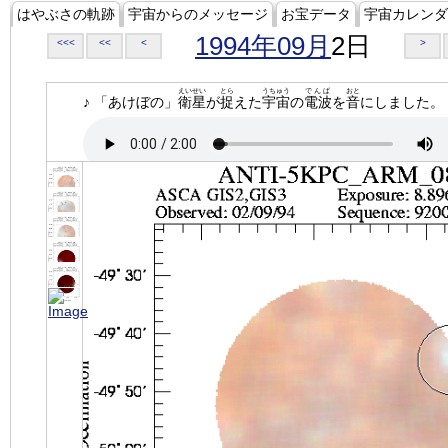
はやぶさの軌跡
宇宙からのメッセージ
お宝データ
宇宙カレンダ
1994年09月
2日
<<<
<<
<
>
えいせい
とら
うちゅう
でんぱ
おと
♪ 「あけぼの」
衛星
が
捉
えた
宇宙
の
電波
を
音
にしました。