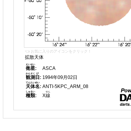
👈 お気に入りのアイコンをクリック！
拡散天体
えいせい
衛星
:
ASCA
かんそく
び
観測
日
:
1994年09月02日
てんたいめい
天体名
:
ANTI-5KPC_ARM_08
しゅるい
せん
種類
:
X
線