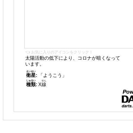
👈 お気に入りのアイコンをクリック！
太陽活動の低下により、コロナが暗くなって
います。
えいせい
衛星
:
「ようこう」
しゅるい
せん
種類
:
X
線