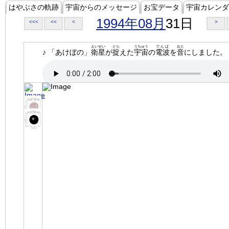
はやぶさの軌跡
宇宙からのメッセージ
お宝データ
宇宙カレンダ
1994年08月
31日
<<<
<<
<
>
えいせい
とら
うちゅう
でんぱ
おと
♪ 「あけぼの」
衛星
が
捉
えた
宇宙
の
電波
を
音
にしました。